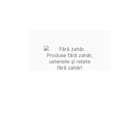
Acasa
Produse fara zahar
Alimente de baza